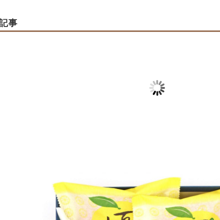
記事
日は節分！ 限定商
お菓子の紋蔵庵 - 蔵の
11月2日は亥
ご案内
街店
2025-10-25
2025-01-22
2018-11-21
2025-11-01