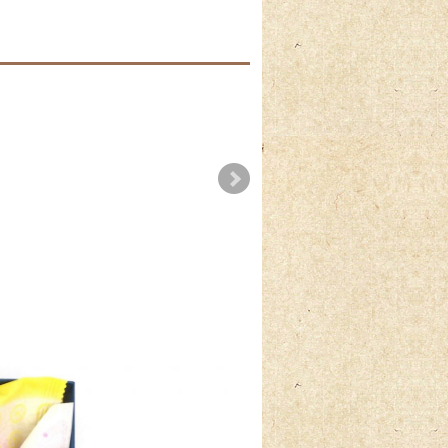
の子の日
鷹狩り饅頭
【1月15日】プレミア
ム苺大福販売
2025-10-25
2022-10-08
2026-05-02
2025-01