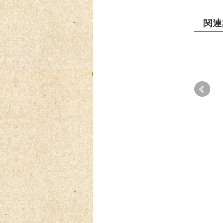
関連
2月2
品の