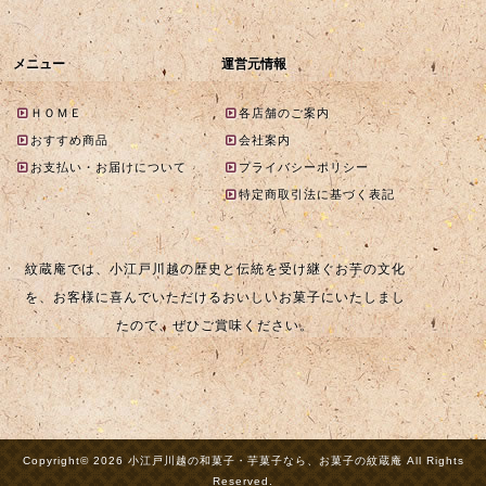
メニュー
運営元情報
ＨＯＭＥ
各店舗のご案内
おすすめ商品
会社案内
お支払い・お届けについて
プライバシーポリシー
特定商取引法に基づく表記
紋蔵庵では、小江戸川越の歴史と伝統を受け継ぐお芋の文化
を、お客様に喜んでいただけるおいしいお菓子にいたしまし
たので、ぜひご賞味ください。
Copyright© 2026 小江戸川越の和菓子・芋菓子なら、お菓子の紋蔵庵 All Rights
Reserved.