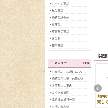
おすすめ商品
単品商品
贈答品詰合せ
夏商品
店頭限定商品
誕生餅
慶弔商品
関連
メニュー
MENU
お支払い・お届けについて
贈答品用の熨斗の選び方
各店舗のご案内
よくある質問
オンライン商品以外の
到着日の指定はできま
都内
電話注文送料一覧
商品のご注文はできま
すか？
売し
お問い合わせ
すか？