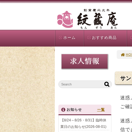
ホーム
おすすめ商品
HO
サン
迷惑
ご確
お知らせ
一覧
【8/24～8/26・8/31】臨時休
迷惑
業日のお知らせ(2026-08-01)
信で