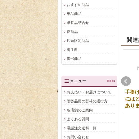
おすすめ商品
単品商品
贈答品詰合せ
夏商品
関連
店頭限定商品
誕生餅
慶弔商品
メニュー
MENU
オンライン商品以外の
お菓子の賞味期限は？
手提
お支払い・お届けについて
商品のご注文はできま
どのくらい持ちます
には
贈答品用の熨斗の選び方
すか？
か？
あり
各店舗のご案内
よくある質問
電話注文送料一覧
お問い合わせ