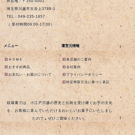
所在地：〒350-0001
埼玉県川越市古谷上3788-1
TEL：049-235-1857
（ 受付時間09:00-17:00）
メニュー
運営元情報
ＨＯＭＥ
各店舗のご案内
おすすめ商品
会社案内
お支払い・お届けについて
プライバシーポリシー
特定商取引法に基づく表記
紋蔵庵では、小江戸川越の歴史と伝統を受け継ぐお芋の文化
を、お客様に喜んでいただけるおいしいお菓子にいたしまし
たので、ぜひご賞味ください。