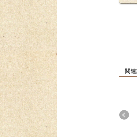
関連
頒布
2