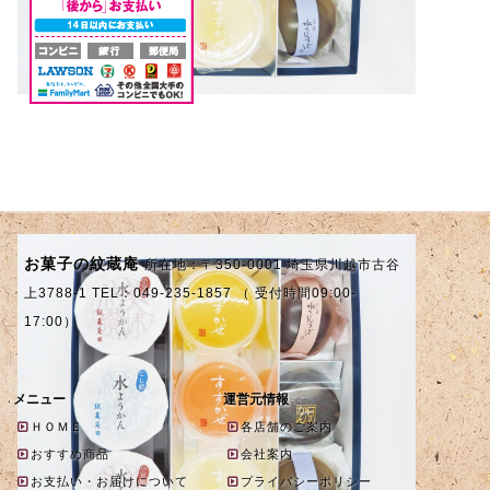
お菓子の紋蔵庵
所在地：〒350-0001 埼玉県川越市古谷
上3788-1 TEL：049-235-1857 （ 受付時間09:00-
17:00）
メニュー
運営元情報
ＨＯＭＥ
各店舗のご案内
おすすめ商品
会社案内
お支払い・お届けについて
プライバシーポリシー