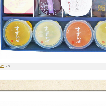
ME
>
5