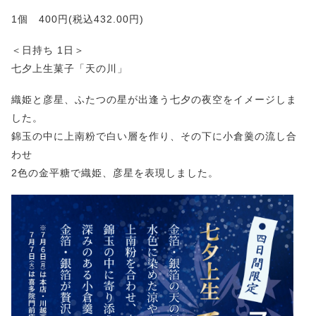
1個 400円(税込432.00円)
＜日持ち 1日＞
七夕上生菓子「天の川」
織姫と彦星、ふたつの星が出逢う七夕の夜空をイメージしま
した。
錦玉の中に上南粉で白い層を作り、その下に小倉羹の流し合
わせ
2色の金平糖で織姫、彦星を表現しました。