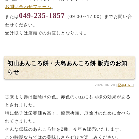
お問い合わせフォーム
、
049-235-1857
または
（09:00～17:00）までお問い合
わせください。
受け取りは店頭でのお渡しとなります。
初山あんころ餅・大島あんころ餅 販売のお知
らせ
2026-06-20 [
記事URL
]
古来より赤は魔除けの色。赤色の小豆にも同様の効果がある
とされました。
特に餡子は栄養価も高く、健康祈願、厄除けのために食べら
れてきました。
そんな伝統のあんころ餅を2種、今年も販売いたします。
この時期ならではの美味しさをぜひお楽しみください。