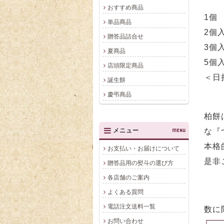
おすすめ商品
1個 
単品商品
2個入
贈答品詰合せ
3個入
夏商品
5個入
店頭限定商品
＜日
誕生餅
慶弔商品
柏餅
メニュー
MENU
な『
本格
お支払い・お届けについて
是非
贈答品用の熨斗の選び方
各店舗のご案内
よくある質問
電話注文送料一覧
数に
お問い合わせ