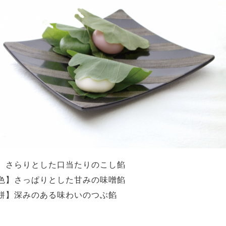
】さらりとした口当たりのこし餡
色】さっぱりとした甘みの味噌餡
餅】深みのある味わいのつぶ餡