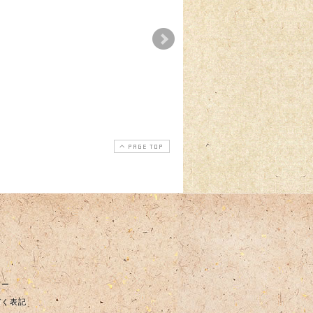
限定】頒
お盆のおはぎ販売のお
【節分】期間限定商
開始のお
知らせ
のご案内
2026-07-13
2026-07-13
2026-01
2025-06-25
PAGE TOP
シー
づく表記