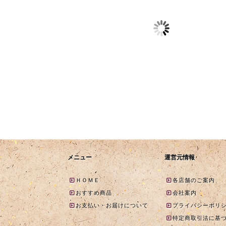
あんころ餅・大島
【お彼岸限定】秋のわ
【オンライン
ろ餅 販売のお知
っぱおはぎ ご予約開始
布会お申込み
のお知らせ
知らせ
026-06-20
2026-06-24
2025-09-10
2025-06-24
メニュー
運営元情報
ＨＯＭＥ
各店舗のご案内
おすすめ商品
会社案内
お支払い・お届けについて
プライバシーポリ
特定商取引法に基