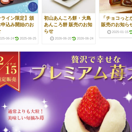
ンライン限定】頒
初山あんころ餅・大島
「チョコっと
お申込み開始のお
あんころ餅 販売のお知
販売のお知ら
せ
らせ
2025-01-15
025-06-24
2025-06-25
2026-06-20
2026-06-24