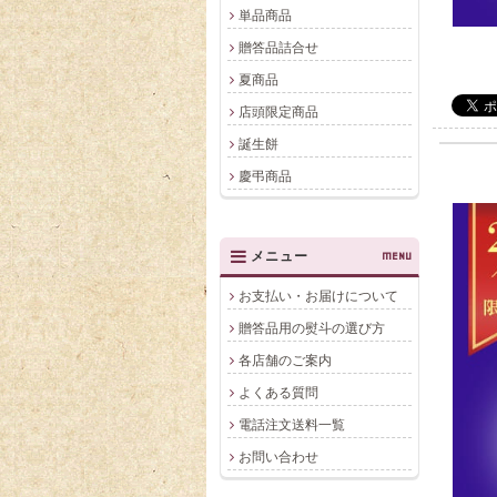
単品商品
贈答品詰合せ
夏商品
店頭限定商品
誕生餅
慶弔商品
メニュー
MENU
お支払い・お届けについて
贈答品用の熨斗の選び方
各店舗のご案内
よくある質問
電話注文送料一覧
お問い合わせ