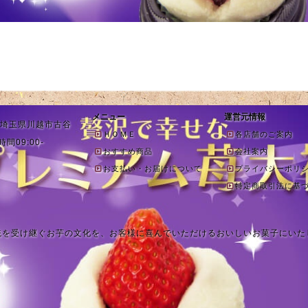
メニュー
運営元情報
1 埼玉県川越市古谷
ＨＯＭＥ
各店舗のご案内
時間09:00-
おすすめ商品
会社案内
お支払い・お届けについて
プライバシーポリ
特定商取引法に基
統を受け継ぐお芋の文化を、お客様に喜んでいただけるおいしいお菓子にいた