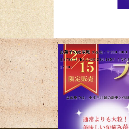
お菓子の紋蔵庵
所在地：〒350-000
上3788-1 TEL：049-235-1857 （ 受付
17:00）
紋蔵庵では、小江戸川越の歴史と伝