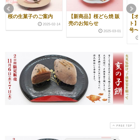
桜の生菓子のご案内
【新商品】桜どら焼 販
【オ
売のお知らせ
ト】
2025-02-14
号〜
2025-03-01
PAGE TOP