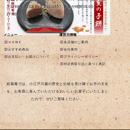
上3788-1 TEL：049-235-1857 （ 受付時間09:00-
17:00）
メニュー
運営元情報
ＨＯＭＥ
各店舗のご案内
おすすめ商品
会社案内
お支払い・お届けについて
プライバシーポリシー
特定商取引法に基づく表記
紋蔵庵では、小江戸川越の歴史と伝統を受け継ぐお芋の文化
を、お客様に喜んでいただけるおいしいお菓子にいたしまし
たので、ぜひご賞味ください。