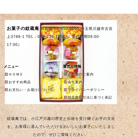
お菓子の紋蔵庵
所在地：〒350-0001 埼玉県川越市古谷
上3788-1 TEL：049-235-1857 （ 受付時間09:00-
17:00）
メニュー
運営元情報
ＨＯＭＥ
各店舗のご案内
おすすめ商品
会社案内
お支払い・お届けについて
プライバシーポリシー
特定商取引法に基づく表記
紋蔵庵では、小江戸川越の歴史と伝統を受け継ぐお芋の文化
を、お客様に喜んでいただけるおいしいお菓子にいたしまし
たので、ぜひご賞味ください。