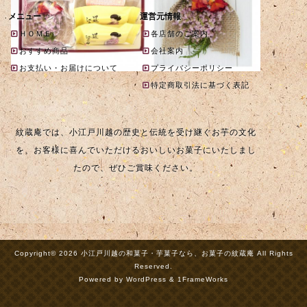
メニュー
運営元情報
ＨＯＭＥ
各店舗のご案内
おすすめ商品
会社案内
お支払い・お届けについて
プライバシーポリシー
特定商取引法に基づく表記
紋蔵庵では、小江戸川越の歴史と伝統を受け継ぐお芋の文化
を、お客様に喜んでいただけるおいしいお菓子にいたしまし
たので、ぜひご賞味ください。
Copyright© 2026 小江戸川越の和菓子・芋菓子なら、お菓子の紋蔵庵 All Rights
Reserved.
Powered by WordPress & 1FrameWorks