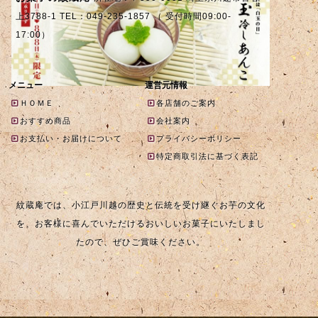
上3788-1 TEL：049-235-1857 （ 受付時間09:00-
17:00）
メニュー
運営元情報
ＨＯＭＥ
各店舗のご案内
おすすめ商品
会社案内
お支払い・お届けについて
プライバシーポリシー
特定商取引法に基づく表記
紋蔵庵では、小江戸川越の歴史と伝統を受け継ぐお芋の文化
を、お客様に喜んでいただけるおいしいお菓子にいたしまし
たので、ぜひご賞味ください。