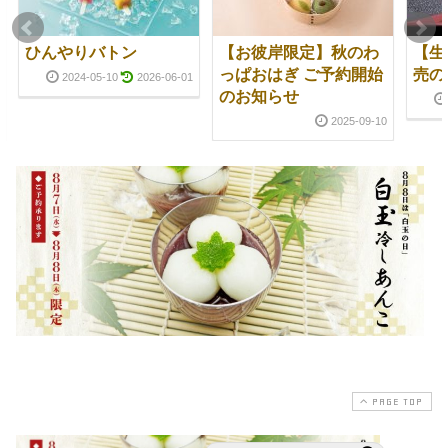
ひんやりバトン
【お彼岸限定】秋のわ
【生
っぱおはぎ ご予約開始
売の
2024-05-10
2026-06-01
のお知らせ
2025-09-10
PAGE TOP