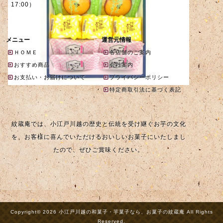
17:00）
メニュー
運営元情報
ＨＯＭＥ
各店舗のご案内
おすすめ商品
会社案内
お支払い・お届けについて
プライバシーポリシー
特定商取引法に基づく表記
紋蔵庵では、小江戸川越の歴史と伝統を受け継ぐお芋の文化
を、お客様に喜んでいただけるおいしいお菓子にいたしまし
たので、ぜひご賞味ください。
Copyright© 2026 小江戸川越の和菓子・芋菓子なら、お菓子の紋蔵庵 All Rights
Reserved.