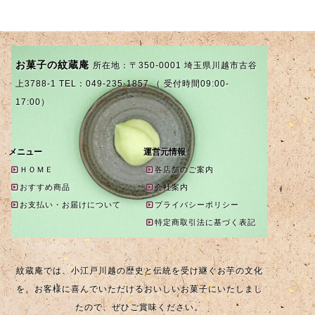
お菓子の紋蔵庵
所在地：〒350-0001 埼玉県川越市古谷
上3788-1 TEL：049-235-1857 （ 受付時間09:00-
17:00）
メニュー
運営元情報
ＨＯＭＥ
各店舗のご案内
おすすめ商品
会社案内
お支払い・お届けについて
プライバシーポリシー
特定商取引法に基づく表記
紋蔵庵では、小江戸川越の歴史と伝統を受け継ぐお芋の文化
を、お客様に喜んでいただけるおいしいお菓子にいたしまし
たので、ぜひご賞味ください。