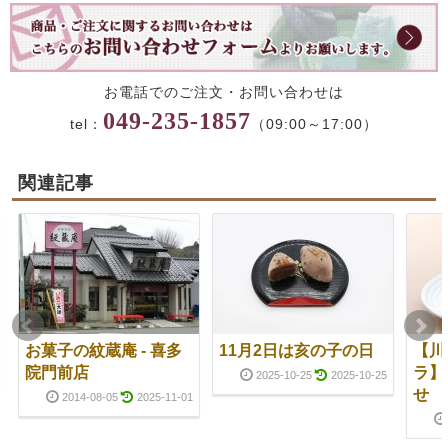
お電話でのご注文・お問い合わせは
049-235-1857
tel：
（09:00～17:00）
関連記事
お菓子の紋蔵庵 - 喜多
11月2日は亥の子の日
【川
院門前店
ラ】
2025-10-25
2025-10-25
せ
2014-08-05
2025-11-01