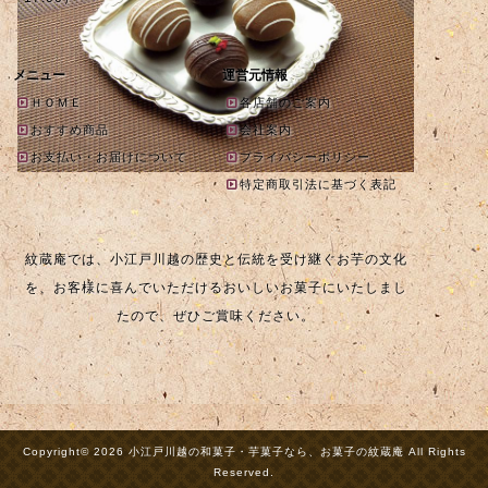
メニュー
運営元情報
ＨＯＭＥ
各店舗のご案内
おすすめ商品
会社案内
お支払い・お届けについて
プライバシーポリシー
特定商取引法に基づく表記
紋蔵庵では、小江戸川越の歴史と伝統を受け継ぐお芋の文化
を、お客様に喜んでいただけるおいしいお菓子にいたしまし
たので、ぜひご賞味ください。
Copyright© 2026 小江戸川越の和菓子・芋菓子なら、お菓子の紋蔵庵 All Rights
Reserved.