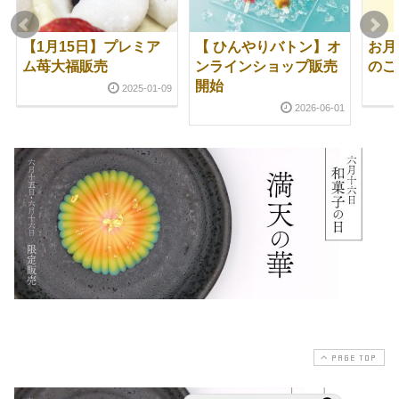
【1月15日】プレミア
【 ひんやりバトン】オ
お月
ム苺大福販売
ンラインショップ販売
のご
開始
2025-01-09
2026-06-01
PAGE TOP