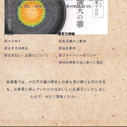
上3788-1 TEL：049-235-1857 （ 受付時間09:00-
17:00）
メニュー
運営元情報
ＨＯＭＥ
各店舗のご案内
おすすめ商品
会社案内
お支払い・お届けについて
プライバシーポリシー
特定商取引法に基づく表記
紋蔵庵では、小江戸川越の歴史と伝統を受け継ぐお芋の文化
を、お客様に喜んでいただけるおいしいお菓子にいたしまし
たので、ぜひご賞味ください。